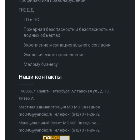
Профилактика правонарушений
ГИБДД
ГО и ЧС
Пожарная безопасность и безопасность на
водных объектах
Укрепление межнационального согласия
Экологическое просвещение
Малому бизнесу
Наши контакты
196066, г. Санкт-Петербург, Алтайская ул., д. 13,
литер А.
Местная администрация МО МО Звездное
mo048@yandex.ru Телефон: (812) 371-28-72
Муниципальный Совет МО МО Звездное -
mo048@yandex.ru Телефон: (812) 371-89-72